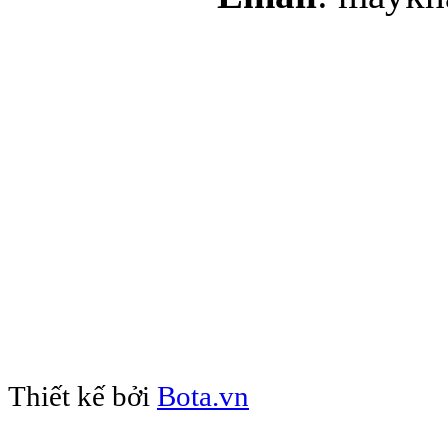
may gia công, may gia côn
văn phòng, may đo đồng p
đồng phục bác sỹ
(may dong phuc, may đồng
phuc cong so, may do don
đồng phục công sở, may d
noi, đồn
Thiết kế bởi
Bota.vn