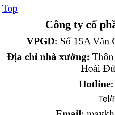
Top
Công ty cổ p
VPGD
: Số 15A Văn 
Địa chỉ nhà xưởng:
Thôn 
Hoài Đứ
Hotline
Tel/
Email
: maykh