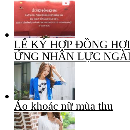
LỄ KÝ HỢP ĐỒNG HỢ
ỨNG NHÂN LỰC NGÀ
Áo khoác nữ mùa thu