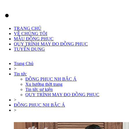
TRANG CHỦ
VỀ CHÚNG TÔI
MẪU ĐỒNG PHỤC
QUY TRÌNH MAY ĐO ĐỒNG PHỤC
TUYỂN DỤNG
Trang Chủ
>
Tin tức
ĐỒNG PHỤC NH BẮC Á
Xu hướng thời trang
Tin tức sự kiện
QUY TRÌNH MAY ĐO ĐỒNG PHỤC
>
ĐỒNG PHỤC NH BẮC Á
>