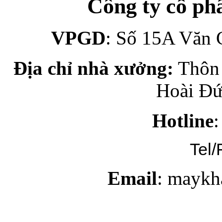
Công ty cổ p
VPGD
: Số 15A Văn 
Địa chỉ nhà xưởng:
Thôn 
Hoài Đứ
Hotline
Tel/
Email
: maykh
may gia công, may gia côn