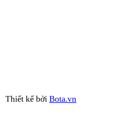
văn phòng, may đo đồng p
đồng phục bác sỹ
(may dong phuc, may đồng
phuc cong so, may do don
đồng phục công sở, may d
noi, đồn
Thiết kế bởi
Bota.vn