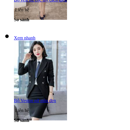
Liên hệ
So sánh
Xem nhanh
Bộ Veston nữ màu đen
Liên hệ
So sánh