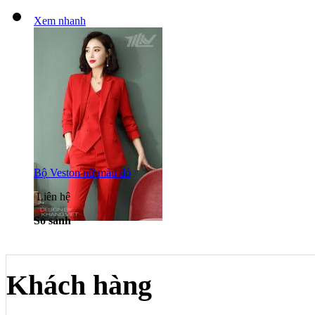
Xem nhanh
Bộ Veston nữ màu đỏ
Liên hệ
So sánh
Khách hàng