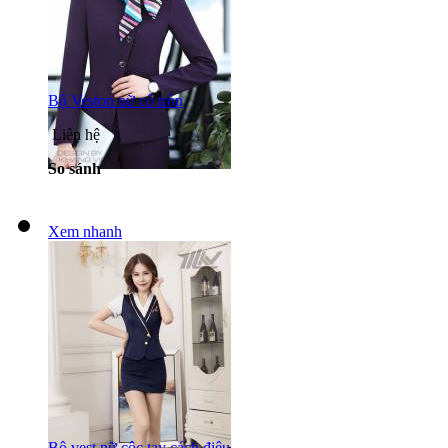
Bộ Veston nữ cổ tròn
Liên hệ
So sánh
Xem nhanh
Bộ vest nữ cộc tay cách điệu