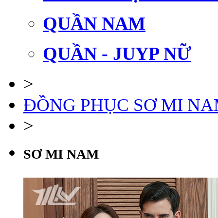
QUẦN NAM
QUẦN - JUYP NỮ
>
ĐỒNG PHỤC SƠ MI N
>
SƠ MI NAM