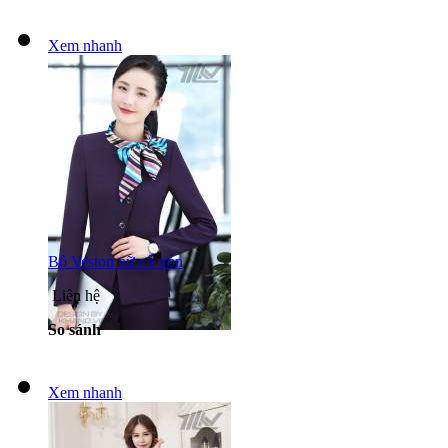
Xem nhanh
Bộ Veston nữ cổ tròn
Liên hệ
So sánh
Xem nhanh