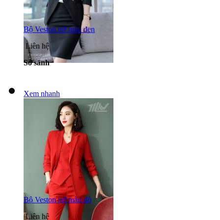
Bộ Veston nữ màu đen
Liên hệ
So sánh
Xem nhanh
Bộ Veston nữ màu đỏ
Liên hệ