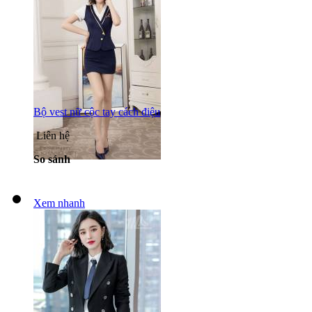
Bộ vest nữ cộc tay cách điệu
Liên hệ
So sánh
Xem nhanh