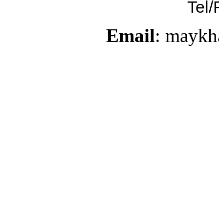
Tel/
Email
: maykh
may gia công, may gia côn
văn phòng, may đo đồng p
đồng phục bác sỹ
(may dong phuc, may đồng
phuc cong so, may do don
đồng phục công sở, may d
noi, đồn