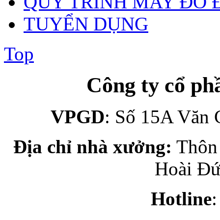
QUY TRÌNH MAY ĐO 
TUYỂN DỤNG
Top
Công ty cổ p
VPGD
: Số 15A Văn 
Địa chỉ nhà xưởng:
Thôn 
Hoài Đứ
Hotline