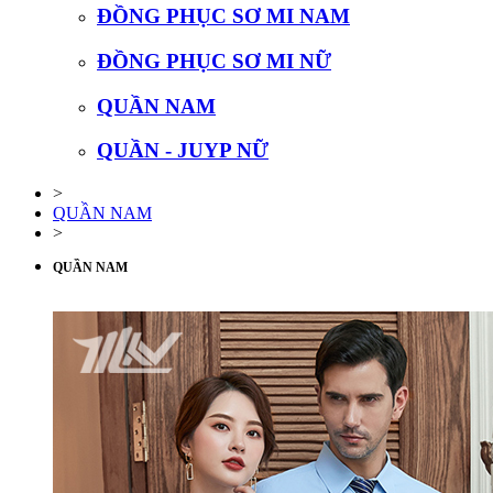
ĐỒNG PHỤC SƠ MI NAM
ĐỒNG PHỤC SƠ MI NỮ
QUẦN NAM
QUẦN - JUYP NỮ
>
QUẦN NAM
>
QUẦN NAM