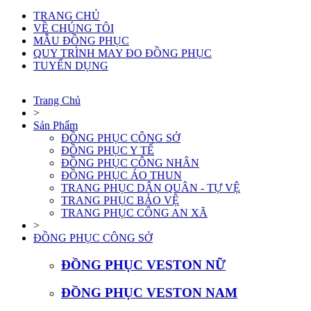
TRANG CHỦ
VỀ CHÚNG TÔI
MẪU ĐỒNG PHỤC
QUY TRÌNH MAY ĐO ĐỒNG PHỤC
TUYỂN DỤNG
Trang Chủ
>
Sản Phẩm
ĐỒNG PHỤC CÔNG SỞ
ĐỒNG PHỤC Y TẾ
ĐỒNG PHỤC CÔNG NHÂN
ĐỒNG PHỤC ÁO THUN
TRANG PHỤC DÂN QUÂN - TỰ VỆ
TRANG PHỤC BẢO VỆ
TRANG PHỤC CÔNG AN XÃ
>
ĐỒNG PHỤC CÔNG SỞ
ĐỒNG PHỤC VESTON NỮ
ĐỒNG PHỤC VESTON NAM